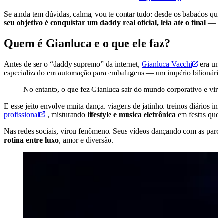
Se ainda tem dúvidas, calma, vou te contar tudo: desde os babados q
seu objetivo é conquistar um daddy real oficial, leia até o final
— v
Quem é Gianluca e o que ele faz?
Antes de ser o “daddy supremo” da internet,
Gianluca Vacchi
era u
especializado em automação para embalagens — um império bilionário
No entanto, o que fez Gianluca sair do mundo corporativo e vir
E esse jeito envolve muita dança, viagens de jatinho, treinos diários
profissional
, misturando
lifestyle e música eletrônica
em festas que
Nas redes sociais, virou fenômeno. Seus vídeos dançando com as parc
rotina entre luxo
, amor e diversão.