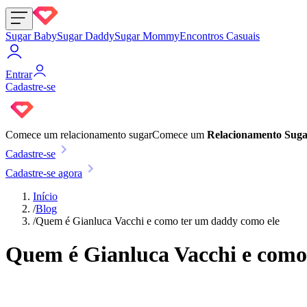
Sugar Baby
Sugar Daddy
Sugar Mommy
Encontros Casuais
Entrar
Cadastre-se
Comece um
relacionamento sugar
Comece um
Relacionamento Sug
Cadastre-se
Cadastre-se agora
Início
/
Blog
/
Quem é Gianluca Vacchi e como ter um daddy como ele
Quem é Gianluca Vacchi e como