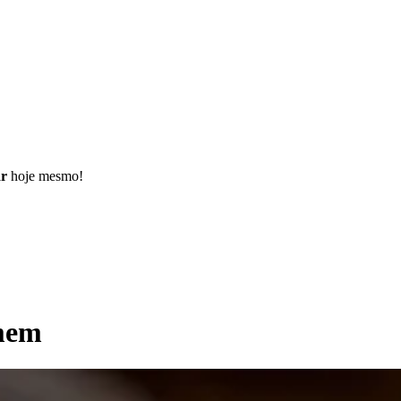
ar
hoje mesmo!
omem