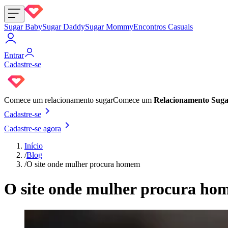
Sugar Baby
Sugar Daddy
Sugar Mommy
Encontros Casuais
Entrar
Cadastre-se
Comece um
relacionamento sugar
Comece um
Relacionamento Sug
Cadastre-se
Cadastre-se agora
Início
/
Blog
/
O site onde mulher procura homem
O site onde mulher procura h