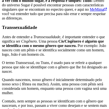
a ver com o mundo sugar, e a resposta é simples: Tudo!
Dentro
do universo Sugar é possível encontrar pessoas com características
singulares que se encontram no espectro queer, e aqui no
MeMima
você vai entender tudo que precisa para não errar e sempre respeitar
as diferenças.
Transsexualidade
Antes de entender a
Transsexualidade
, é importante entender o que
significa ser
Cisgênero.
Uma pessoa
Cis/Cisgênero é alguém que
se identifica com o mesmo gênero que nasceu.
Por exemplo: João
nasceu com um pênis e se identifica socialmente como um homem,
logo, João é um homem cis.
O termo Transsexual, ou Trans, é usado para se referir a qualquer
pessoa que não se identifique com o gênero que lhe foi designado ao
nascer.
Quando nascemos, nosso gênero é inicialmente determinado pelo
nosso sexo ( fêmea ou macho). Assim, uma pessoa com pênis será
considerada um homem, enquanto uma pessoa com vagina será uma
mulher.
Contudo, nem sempre as pessoas se identificam com o gênero que
nasceram, e por isso, passam a viver como desejam e se sentem mais