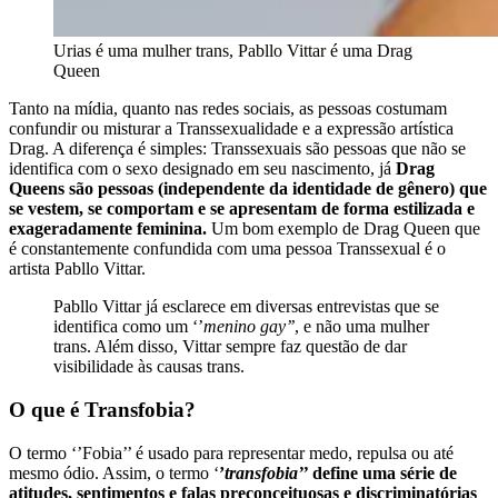
Urias é uma mulher trans, Pabllo Vittar é uma Drag
Queen
Tanto na mídia, quanto nas redes sociais, as pessoas costumam
confundir ou misturar a Transsexualidade e a expressão artística
Drag. A diferença é simples: Transsexuais são pessoas que não se
identifica com o sexo designado em seu nascimento, já
Drag
Queens são pessoas (independente da identidade de gênero) que
se vestem, se comportam e se apresentam de forma estilizada e
exageradamente feminina.
Um bom exemplo de Drag Queen que
é constantemente confundida com uma pessoa Transsexual é o
artista Pabllo Vittar.
Pabllo Vittar já esclarece em diversas entrevistas que se
identifica como um ‘’
menino gay’’
, e não uma mulher
trans. Além disso, Vittar sempre faz questão de dar
visibilidade às causas trans.
O que é Transfobia?
O termo ‘’Fobia’’ é usado para representar medo, repulsa ou até
mesmo ódio. Assim, o termo ‘
’
transfobia’’
define uma série de
atitudes, sentimentos e falas preconceituosas e discriminatórias