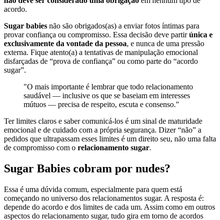
não deve ser considerado uma obrigação
em nenhum tipo de
acordo.
Sugar babies
não são obrigados(as) a enviar fotos íntimas para
provar confiança ou compromisso. Essa decisão deve partir
única e
exclusivamente da vontade da pessoa
, e nunca de uma pressão
externa. Fique atento(a) a tentativas de manipulação emocional
disfarçadas de “prova de confiança” ou como parte do “acordo
sugar”.
"O mais importante é lembrar que todo relacionamento
saudável — inclusive os que se baseiam em interesses
mútuos — precisa de respeito, escuta e consenso."
Ter limites claros e saber comunicá-los é um sinal de maturidade
emocional e de cuidado com a própria segurança. Dizer “não” a
pedidos que ultrapassam esses limites é um direito seu, não uma falta
de compromisso com o
relacionamento sugar
.
Sugar Babies cobram por nudes?
Essa é uma dúvida comum, especialmente para quem está
começando no universo dos relacionamentos sugar. A resposta é:
depende do acordo e dos limites de cada um. Assim como em outros
aspectos do relacionamento sugar, tudo gira em torno de acordos