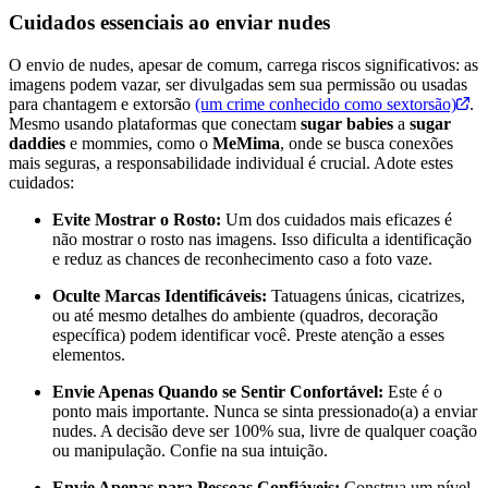
Cuidados essenciais ao enviar nudes
O envio de nudes, apesar de comum, carrega riscos significativos: as
imagens podem vazar, ser divulgadas sem sua permissão ou usadas
para chantagem e extorsão
(um crime conhecido como sextorsão)
.
Mesmo usando plataformas que conectam
sugar babies
a
sugar
daddies
e mommies, como o
MeMima
, onde se busca conexões
mais seguras, a responsabilidade individual é crucial. Adote estes
cuidados:
Evite Mostrar o Rosto:
Um dos cuidados mais eficazes é
não mostrar o rosto nas imagens. Isso dificulta a identificação
e reduz as chances de reconhecimento caso a foto vaze.
Oculte Marcas Identificáveis:
Tatuagens únicas, cicatrizes,
ou até mesmo detalhes do ambiente (quadros, decoração
específica) podem identificar você. Preste atenção a esses
elementos.
Envie Apenas Quando se Sentir Confortável:
Este é o
ponto mais importante. Nunca
se sinta pressionado(a) a enviar
nudes. A decisão deve ser 100% sua, livre de qualquer coação
ou manipulação. Confie na sua intuição.
Envie Apenas para Pessoas Confiáveis:
Construa um nível