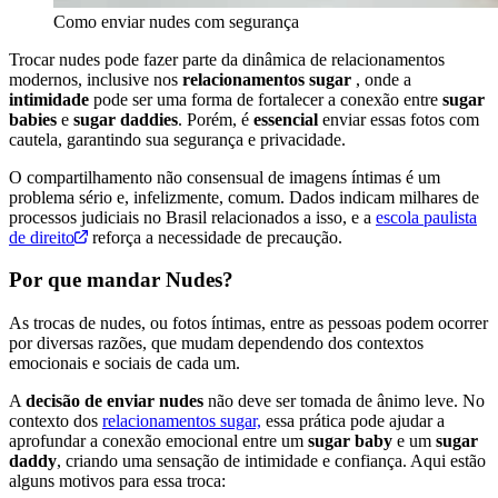
Como enviar nudes com segurança
Trocar nudes pode fazer parte da dinâmica de relacionamentos
modernos, inclusive nos
relacionamentos sugar
, onde a
intimidade
pode ser uma forma de fortalecer a conexão entre
sugar
babies
e
sugar daddies
. Porém, é
essencial
enviar essas fotos com
cautela, garantindo sua segurança e privacidade.
O compartilhamento não consensual de imagens íntimas é um
problema sério e, infelizmente, comum. Dados indicam milhares de
processos judiciais no Brasil relacionados a isso, e a
escola paulista
de direito
reforça a necessidade de precaução.
Por que mandar Nudes?
As trocas de nudes, ou fotos íntimas, entre as pessoas podem ocorrer
por diversas razões, que mudam dependendo dos contextos
emocionais e sociais de cada um.
A
decisão de enviar nudes
não deve ser tomada de ânimo leve. No
contexto dos
relacionamentos sugar,
essa prática pode ajudar a
aprofundar a conexão emocional entre um
sugar baby
e um
sugar
daddy
, criando uma sensação de intimidade e confiança. Aqui estão
alguns motivos para essa troca: