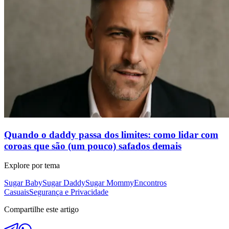
Quando o daddy passa dos limites: como lidar com
coroas que são (um pouco) safados demais
Explore por tema
Sugar Baby
Sugar Daddy
Sugar Mommy
Encontros
Casuais
Segurança e Privacidade
Compartilhe este artigo