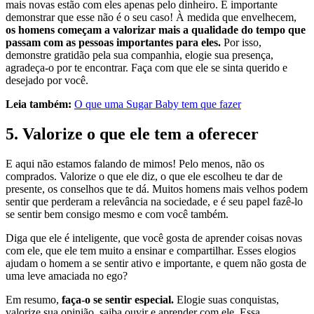
mais novas estão com eles apenas pelo dinheiro. É importante
demonstrar que esse não é o seu caso! À medida que envelhecem,
os homens começam a valorizar mais a qualidade do tempo que
passam com as pessoas importantes para eles.
Por isso,
demonstre gratidão pela sua companhia, elogie sua presença,
agradeça-o por te encontrar. Faça com que ele se sinta querido e
desejado por você.
Leia também
:
O que uma Sugar Baby tem que fazer
5. Valorize o que ele tem a oferecer
E aqui não estamos falando de mimos! Pelo menos, não os
comprados. Valorize o que ele diz, o que ele escolheu te dar de
presente, os conselhos que te dá. Muitos homens mais velhos podem
sentir que perderam a relevância na sociedade, e é seu papel fazê-lo
se sentir bem consigo mesmo e com você também.
Diga que ele é inteligente, que você gosta de aprender coisas novas
com ele, que ele tem muito a ensinar e compartilhar. Esses elogios
ajudam o homem a se sentir ativo e importante, e quem não gosta de
uma leve amaciada no ego?
Em resumo,
faça-o se sentir especial.
Elogie suas conquistas,
valorize sua opinião, saiba ouvir e aprender com ele. Essa