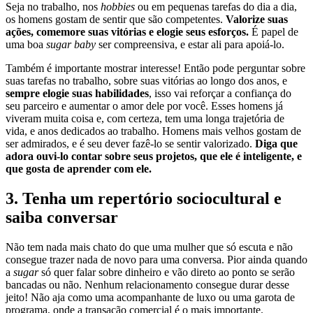
Seja no trabalho, nos
hobbies
ou em pequenas tarefas do dia a dia,
os homens gostam de sentir que são competentes.
Valorize suas
ações, comemore suas vitórias e elogie seus esforços.
É papel de
uma boa
sugar baby
ser compreensiva, e estar ali para apoiá-lo.
Também é importante mostrar interesse! Então pode perguntar sobre
suas tarefas no trabalho, sobre suas vitórias ao longo dos anos, e
sempre elogie suas habilidades
, isso vai reforçar a confiança do
seu parceiro e aumentar o amor dele por você. Esses homens já
viveram muita coisa e, com certeza, tem uma longa trajetória de
vida, e anos dedicados ao trabalho. Homens mais velhos gostam de
ser admirados, e é seu dever fazê-lo se sentir valorizado.
Diga que
adora ouvi-lo contar sobre seus projetos, que ele é inteligente, e
que gosta de aprender com ele.
3. Tenha um repertório sociocultural e
saiba conversar
Não tem nada mais chato do que uma mulher que só escuta e não
consegue trazer nada de novo para uma conversa. Pior ainda quando
a
sugar
só quer falar sobre dinheiro e vão direto ao ponto se serão
bancadas ou não. Nenhum relacionamento consegue durar desse
jeito! Não aja como uma acompanhante de luxo ou uma garota de
programa, onde a transação comercial é o mais importante.